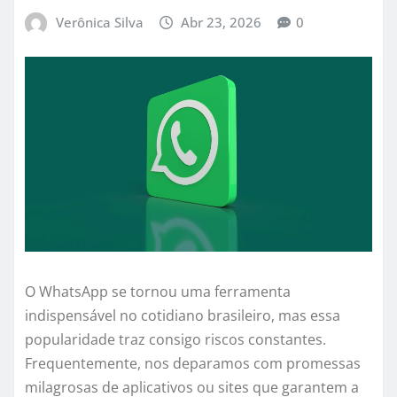
Verônica Silva
Abr 23, 2026
0
O WhatsApp se tornou uma ferramenta
indispensável no cotidiano brasileiro, mas essa
popularidade traz consigo riscos constantes.
Frequentemente, nos deparamos com promessas
milagrosas de aplicativos ou sites que garantem a